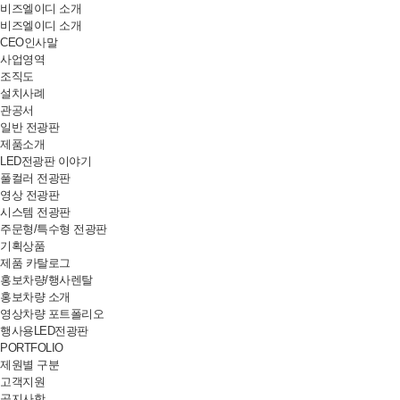
비즈엘이디 소개
비즈엘이디 소개
CEO인사말
사업영역
조직도
설치사례
관공서
일반 전광판
제품소개
LED전광판 이야기
풀컬러 전광판
영상 전광판
시스템 전광판
주문형/특수형 전광판
기획상품
제품 카탈로그
홍보차량/행사렌탈
홍보차량 소개
영상차량 포트폴리오
행사용LED전광판
PORTFOLIO
제원별 구분
고객지원
공지사항