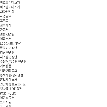
비즈엘이디 소개
비즈엘이디 소개
CEO인사말
사업영역
조직도
설치사례
관공서
일반 전광판
제품소개
LED전광판 이야기
풀컬러 전광판
영상 전광판
시스템 전광판
주문형/특수형 전광판
기획상품
제품 카탈로그
홍보차량/행사렌탈
홍보차량 소개
영상차량 포트폴리오
행사용LED전광판
PORTFOLIO
제원별 구분
고객지원
공지사항