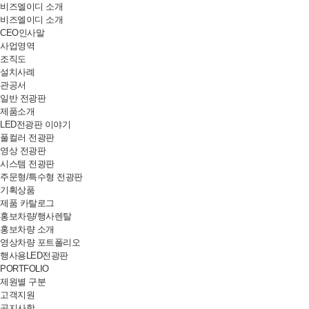
비즈엘이디 소개
비즈엘이디 소개
CEO인사말
사업영역
조직도
설치사례
관공서
일반 전광판
제품소개
LED전광판 이야기
풀컬러 전광판
영상 전광판
시스템 전광판
주문형/특수형 전광판
기획상품
제품 카탈로그
홍보차량/행사렌탈
홍보차량 소개
영상차량 포트폴리오
행사용LED전광판
PORTFOLIO
제원별 구분
고객지원
공지사항