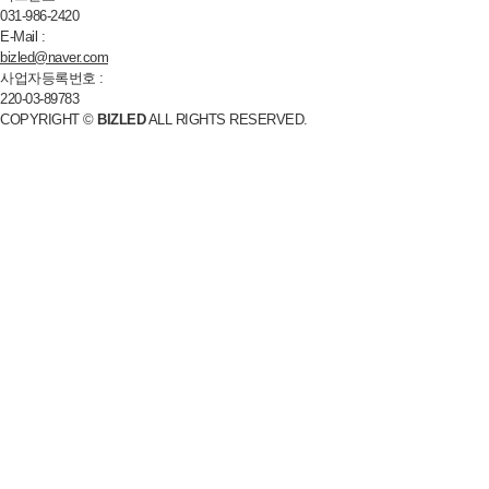
031-986-2420
E-Mail :
bizled@naver.com
사업자등록번호 :
220-03-89783
COPYRIGHT ©
BIZLED
ALL RIGHTS RESERVED.