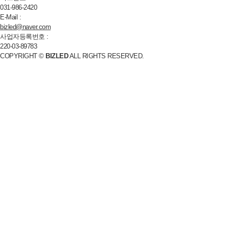
031-986-2420
E-Mail :
bizled@naver.com
사업자등록번호 :
220-03-89783
COPYRIGHT ©
BIZLED
ALL RIGHTS RESERVED.