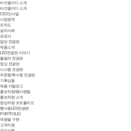
비즈엘이디 소개
비즈엘이디 소개
CEO인사말
사업영역
조직도
설치사례
관공서
일반 전광판
제품소개
LED전광판 이야기
풀컬러 전광판
영상 전광판
시스템 전광판
주문형/특수형 전광판
기획상품
제품 카탈로그
홍보차량/행사렌탈
홍보차량 소개
영상차량 포트폴리오
행사용LED전광판
PORTFOLIO
제원별 구분
고객지원
공지사항