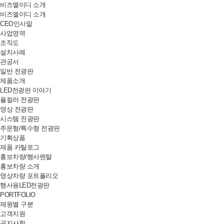
비즈엘이디 소개
비즈엘이디 소개
CEO인사말
사업영역
조직도
설치사례
관공서
일반 전광판
제품소개
LED전광판 이야기
풀컬러 전광판
영상 전광판
시스템 전광판
주문형/특수형 전광판
기획상품
제품 카탈로그
홍보차량/행사렌탈
홍보차량 소개
영상차량 포트폴리오
행사용LED전광판
PORTFOLIO
제원별 구분
고객지원
공지사항